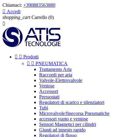
Chiamaci:
+390883563880

Accedi
shopping_cart
Carrello
(0)



Prodotti


PNEUMATICA
Trattamento Aria
Raccordi per aria
Valvole-Elettrovalvole
Ventose
Accessori
Pressostati
Regolatori di scarico e silenziatori
Tubi
Microvalvole/finecorsa Pneumatiche
accessori vuoto e ventose
Sensori Magnetici per cilindri
Giunti ad innesto rapido
Regolatori di flusso