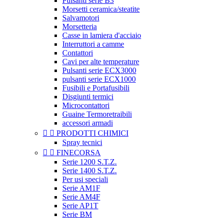
Pulsanti serie B3
Morsetti ceramica/steatite
Salvamotori
Morsetteria
Casse in lamiera d'acciaio
Interruttori a camme
Contattori
Cavi per alte temperature
Pulsanti serie ECX3000
pulsanti serie ECX1000
Fusibili e Portafusibili
Disgiunti termici
Microcontattori
Guaine Termoretraibili
accessori armadi


PRODOTTI CHIMICI
Spray tecnici


FINECORSA
Serie 1200 S.T.Z.
Serie 1400 S.T.Z.
Per usi speciali
Serie AM1F
Serie AM4F
Serie AP1T
Serie BM