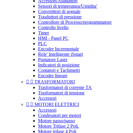
Accessori/Adattattori
Sensori di temperatura/Umidita'
Convertitori di segnale
Trasduttori di pressione
Controllore di Processo/programmatore
Controllo livello
Timer
HMI - Panel PC
PLC
Encoder Incrementale
Rele' Intelligente iSmart
Puntatore Laser
Indicatori di posizione
Contatori e Tachimetri
Encoder lineare


TRASFORMATORI
Trasformatori di corrente TA
Trasformatori di tensione
Accessori


MOTORI ELETTRICI
Accessori
Condesatori per motori
Motore passo/passo
Motore Trifase 2 Poli.
Motore trifase 4 Poli