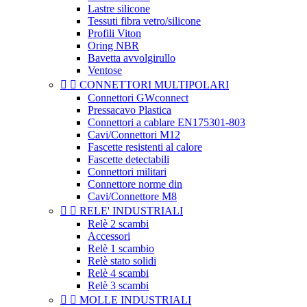
Lastre silicone
Tessuti fibra vetro/silicone
Profili Viton
Oring NBR
Bavetta avvolgirullo
Ventose


CONNETTORI MULTIPOLARI
Connettori GWconnect
Pressacavo Plastica
Connettori a cablare EN175301-803
Cavi/Connettori M12
Fascette resistenti al calore
Fascette detectabili
Connettori militari
Connettore norme din
Cavi/Connettore M8


RELE' INDUSTRIALI
Relè 2 scambi
Accessori
Relè 1 scambio
Relè stato solidi
Relè 4 scambi
Relè 3 scambi


MOLLE INDUSTRIALI