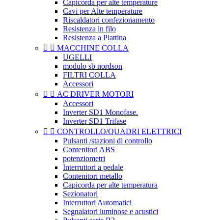
Capicorda per alte temperature
Cavi per Alte temperature
Riscaldatori confezionamento
Resistenza in filo
Resistenza a Piattina


MACCHINE COLLA
UGELLI
modulo sb nordson
FILTRI COLLA
Accessori


AC DRIVER MOTORI
Accessori
Inverter SD1 Monofase.
Inverter SD1 Trifase


CONTROLLO/QUADRI ELETTRICI
Pulsanti /stazioni di controllo
Contenitori ABS
potenziometri
Interruttori a pedale
Contenitori metallo
Capicorda per alte temperatura
Sezionatori
Interruttori Automatici
Segnalatori luminose e acustici