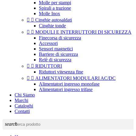
Molle per stampi
Spirali a trazione
Molle Inox


Cinghie autosaldati
Cinghie tonde


MODULI E INTERRUTTORI DI SICUREZZA
Finecorsa di sicurezza
Accessori
Sensori magnetici
Barriere di sicurezza
Relè di sicurezza


RIDUTTORI
Riduttori vitesenza fine


ALIMENTATORI MODULARI AC/DC
Alimentatori ingresso monofase
Alimentatori ingresso trifase
Chi Siamo
Marchi
Cataloghi
Contatti
search