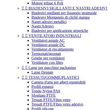
Motore trifase 6 Poli


BIADESIVI SIGILLANTI E NASTRI ADESIVI
Biadesivi sigillanti per fissaggio strutturale
Biadesivi Montaggio di cliché stampa
Nastri adesivi metallici
Nastri Adesivi
Biadesivi per applicazione generiche


VENTILATORI INDUSTRIALI
Ventilatori assiale AC
Ventilatori assiale DC
Ventilatori di riscaldamento
Termostati/igrostati
Griglie per ventilatori
Ventilatore con filtro


Lame per macchine packaging
Lame Dentate


TESSUTI/GOMME/PLASTICI
Camera d'aria per alberi espansibili
Profili espansi
Tondo Nylon PA6
Sfogliato PTFE
Tessuti PTFE/Fibra vetro
Tessuti PTFE/Fibra vetro adesivo
Profili silicone