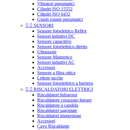
Vibratori pneumatici
Cilindri ISO 15552
Cilindri ISO 6432
Giunti rotanti pneumatici


SENSORI
Sensore fotoeletrico Reflex
Sensori induttivi DC
Sensore capacitivo
Sensore fotoelettrico diretto
Ultrasuoni
Sensore Magnetico
Sensori induttivi AC
Accessori
Sensore a fibra ottica
Lettore tacche
Sensore fotoelettrico a barriera


RISCALDATORI ELETTRICI
Riscaldatori Infrarossi
Riscaldatore corazzato lineare
Riscaldatore a candela
Riscaldatori sagomate
Riscaldatori immersione
Accessori
Cavo Riscaldante