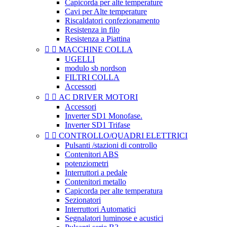
Capicorda per alte temperature
Cavi per Alte temperature
Riscaldatori confezionamento
Resistenza in filo
Resistenza a Piattina


MACCHINE COLLA
UGELLI
modulo sb nordson
FILTRI COLLA
Accessori


AC DRIVER MOTORI
Accessori
Inverter SD1 Monofase.
Inverter SD1 Trifase


CONTROLLO/QUADRI ELETTRICI
Pulsanti /stazioni di controllo
Contenitori ABS
potenziometri
Interruttori a pedale
Contenitori metallo
Capicorda per alte temperatura
Sezionatori
Interruttori Automatici
Segnalatori luminose e acustici