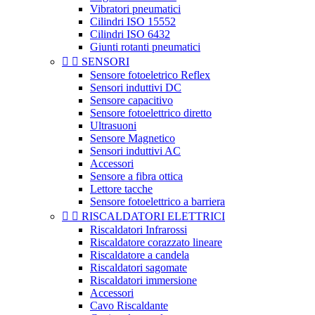
Vibratori pneumatici
Cilindri ISO 15552
Cilindri ISO 6432
Giunti rotanti pneumatici


SENSORI
Sensore fotoeletrico Reflex
Sensori induttivi DC
Sensore capacitivo
Sensore fotoelettrico diretto
Ultrasuoni
Sensore Magnetico
Sensori induttivi AC
Accessori
Sensore a fibra ottica
Lettore tacche
Sensore fotoelettrico a barriera


RISCALDATORI ELETTRICI
Riscaldatori Infrarossi
Riscaldatore corazzato lineare
Riscaldatore a candela
Riscaldatori sagomate
Riscaldatori immersione
Accessori
Cavo Riscaldante