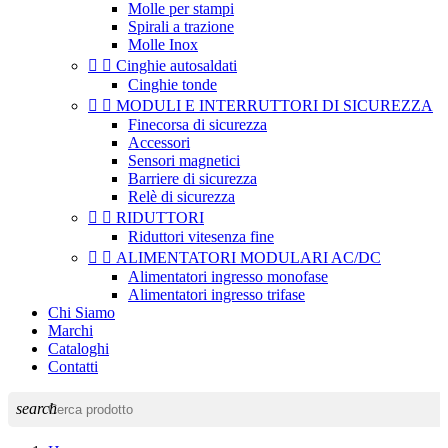
Molle per stampi
Spirali a trazione
Molle Inox


Cinghie autosaldati
Cinghie tonde


MODULI E INTERRUTTORI DI SICUREZZA
Finecorsa di sicurezza
Accessori
Sensori magnetici
Barriere di sicurezza
Relè di sicurezza


RIDUTTORI
Riduttori vitesenza fine


ALIMENTATORI MODULARI AC/DC
Alimentatori ingresso monofase
Alimentatori ingresso trifase
Chi Siamo
Marchi
Cataloghi
Contatti
search