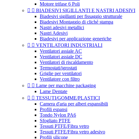
Motore trifase 6 Poli


BIADESIVI SIGILLANTI E NASTRI ADESIVI
Biadesivi sigillanti per fissaggio strutturale
Biadesivi Montaggio di cliché stampa
Nastri adesivi metallici
Nastri Adesivi
Biadesivi per applicazione generiche


VENTILATORI INDUSTRIALI
Ventilatori assiale AC
Ventilatori assiale DC
Ventilatori di riscaldamento
Termostati/igrostati
Griglie per ventilatori
Ventilatore con filtro


Lame per macchine packaging
Lame Dentate


TESSUTI/GOMME/PLASTICI
Camera d'aria per alberi espansibili
Profili espansi
Tondo Nylon PA6
Sfogliato PTFE
Tessuti PTFE/Fibra vetro
Tessuti PTFE/Fibra vetro adesivo
Profili silicone