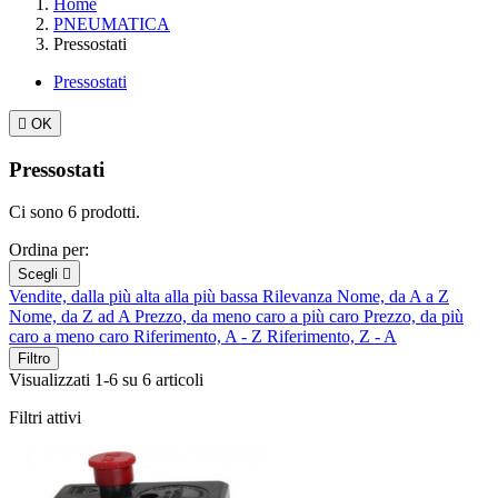
Home
PNEUMATICA
Pressostati
Pressostati

OK
Pressostati
Ci sono 6 prodotti.
Ordina per:
Scegli

Vendite, dalla più alta alla più bassa
Rilevanza
Nome, da A a Z
Nome, da Z ad A
Prezzo, da meno caro a più caro
Prezzo, da più
caro a meno caro
Riferimento, A - Z
Riferimento, Z - A
Filtro
Visualizzati 1-6 su 6 articoli
Filtri attivi