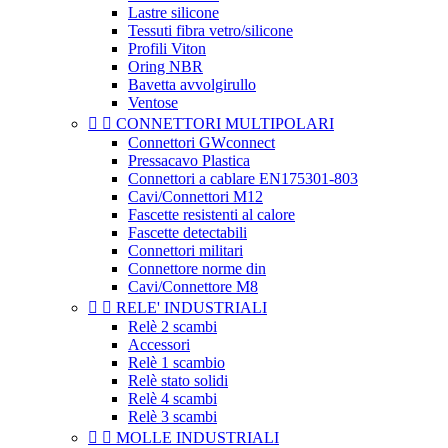
Lastre silicone
Tessuti fibra vetro/silicone
Profili Viton
Oring NBR
Bavetta avvolgirullo
Ventose


CONNETTORI MULTIPOLARI
Connettori GWconnect
Pressacavo Plastica
Connettori a cablare EN175301-803
Cavi/Connettori M12
Fascette resistenti al calore
Fascette detectabili
Connettori militari
Connettore norme din
Cavi/Connettore M8


RELE' INDUSTRIALI
Relè 2 scambi
Accessori
Relè 1 scambio
Relè stato solidi
Relè 4 scambi
Relè 3 scambi


MOLLE INDUSTRIALI