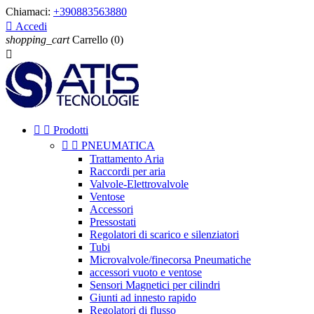
Chiamaci:
+390883563880

Accedi
shopping_cart
Carrello
(0)



Prodotti


PNEUMATICA
Trattamento Aria
Raccordi per aria
Valvole-Elettrovalvole
Ventose
Accessori
Pressostati
Regolatori di scarico e silenziatori
Tubi
Microvalvole/finecorsa Pneumatiche
accessori vuoto e ventose
Sensori Magnetici per cilindri
Giunti ad innesto rapido
Regolatori di flusso