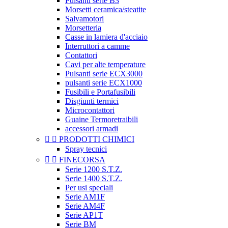
Pulsanti serie B3
Morsetti ceramica/steatite
Salvamotori
Morsetteria
Casse in lamiera d'acciaio
Interruttori a camme
Contattori
Cavi per alte temperature
Pulsanti serie ECX3000
pulsanti serie ECX1000
Fusibili e Portafusibili
Disgiunti termici
Microcontattori
Guaine Termoretraibili
accessori armadi


PRODOTTI CHIMICI
Spray tecnici


FINECORSA
Serie 1200 S.T.Z.
Serie 1400 S.T.Z.
Per usi speciali
Serie AM1F
Serie AM4F
Serie AP1T
Serie BM