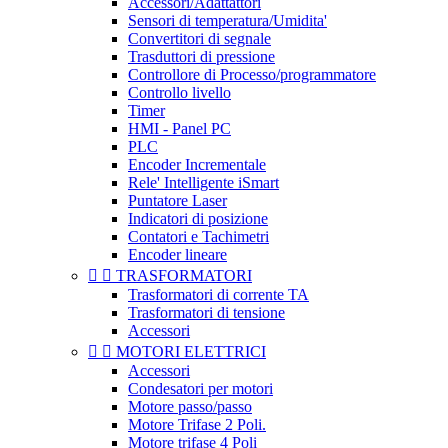
Accessori/Adattattori
Sensori di temperatura/Umidita'
Convertitori di segnale
Trasduttori di pressione
Controllore di Processo/programmatore
Controllo livello
Timer
HMI - Panel PC
PLC
Encoder Incrementale
Rele' Intelligente iSmart
Puntatore Laser
Indicatori di posizione
Contatori e Tachimetri
Encoder lineare


TRASFORMATORI
Trasformatori di corrente TA
Trasformatori di tensione
Accessori


MOTORI ELETTRICI
Accessori
Condesatori per motori
Motore passo/passo
Motore Trifase 2 Poli.
Motore trifase 4 Poli