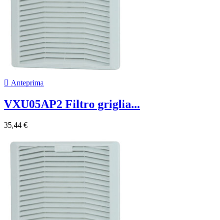

Anteprima
VXU05AP2 Filtro griglia...
35,44 €