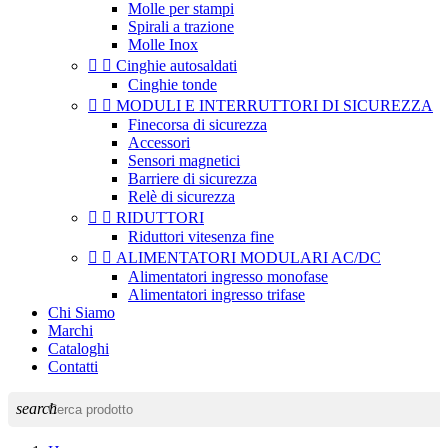
Molle per stampi
Spirali a trazione
Molle Inox


Cinghie autosaldati
Cinghie tonde


MODULI E INTERRUTTORI DI SICUREZZA
Finecorsa di sicurezza
Accessori
Sensori magnetici
Barriere di sicurezza
Relè di sicurezza


RIDUTTORI
Riduttori vitesenza fine


ALIMENTATORI MODULARI AC/DC
Alimentatori ingresso monofase
Alimentatori ingresso trifase
Chi Siamo
Marchi
Cataloghi
Contatti
search