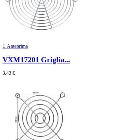

Anteprima
VXM17201 Griglia...
3,43 €