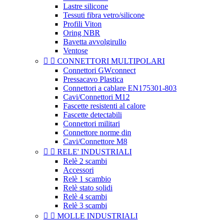
Lastre silicone
Tessuti fibra vetro/silicone
Profili Viton
Oring NBR
Bavetta avvolgirullo
Ventose


CONNETTORI MULTIPOLARI
Connettori GWconnect
Pressacavo Plastica
Connettori a cablare EN175301-803
Cavi/Connettori M12
Fascette resistenti al calore
Fascette detectabili
Connettori militari
Connettore norme din
Cavi/Connettore M8


RELE' INDUSTRIALI
Relè 2 scambi
Accessori
Relè 1 scambio
Relè stato solidi
Relè 4 scambi
Relè 3 scambi


MOLLE INDUSTRIALI