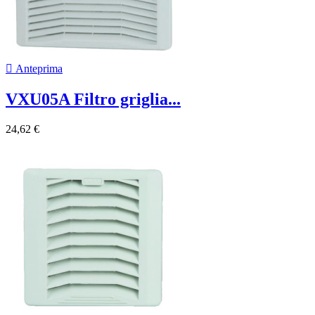

Anteprima
VXU05A Filtro griglia...
24,62 €