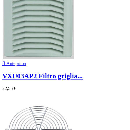

Anteprima
VXU03AP2 Filtro griglia...
22,55 €