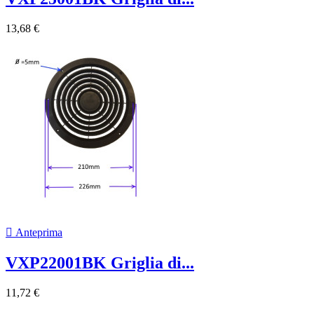
13,68 €

Anteprima
VXP22001BK Griglia di...
11,72 €