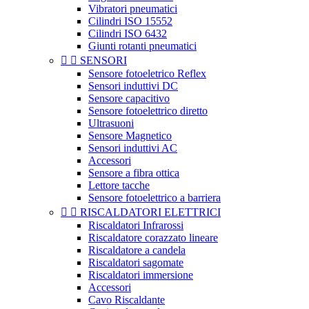
Vibratori pneumatici
Cilindri ISO 15552
Cilindri ISO 6432
Giunti rotanti pneumatici


SENSORI
Sensore fotoeletrico Reflex
Sensori induttivi DC
Sensore capacitivo
Sensore fotoelettrico diretto
Ultrasuoni
Sensore Magnetico
Sensori induttivi AC
Accessori
Sensore a fibra ottica
Lettore tacche
Sensore fotoelettrico a barriera


RISCALDATORI ELETTRICI
Riscaldatori Infrarossi
Riscaldatore corazzato lineare
Riscaldatore a candela
Riscaldatori sagomate
Riscaldatori immersione
Accessori
Cavo Riscaldante