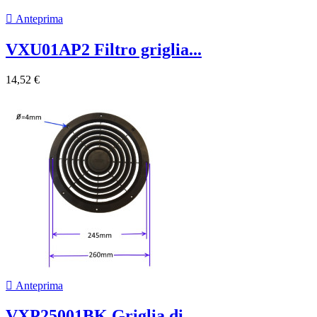

Anteprima
VXU01AP2 Filtro griglia...
14,52 €

Anteprima
VXP25001BK Griglia di...