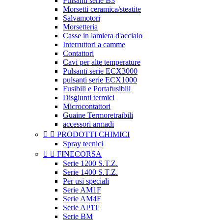
Pulsanti serie B3
Morsetti ceramica/steatite
Salvamotori
Morsetteria
Casse in lamiera d'acciaio
Interruttori a camme
Contattori
Cavi per alte temperature
Pulsanti serie ECX3000
pulsanti serie ECX1000
Fusibili e Portafusibili
Disgiunti termici
Microcontattori
Guaine Termoretraibili
accessori armadi


PRODOTTI CHIMICI
Spray tecnici


FINECORSA
Serie 1200 S.T.Z.
Serie 1400 S.T.Z.
Per usi speciali
Serie AM1F
Serie AM4F
Serie AP1T
Serie BM