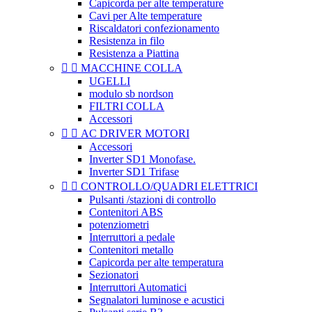
Capicorda per alte temperature
Cavi per Alte temperature
Riscaldatori confezionamento
Resistenza in filo
Resistenza a Piattina


MACCHINE COLLA
UGELLI
modulo sb nordson
FILTRI COLLA
Accessori


AC DRIVER MOTORI
Accessori
Inverter SD1 Monofase.
Inverter SD1 Trifase


CONTROLLO/QUADRI ELETTRICI
Pulsanti /stazioni di controllo
Contenitori ABS
potenziometri
Interruttori a pedale
Contenitori metallo
Capicorda per alte temperatura
Sezionatori
Interruttori Automatici
Segnalatori luminose e acustici