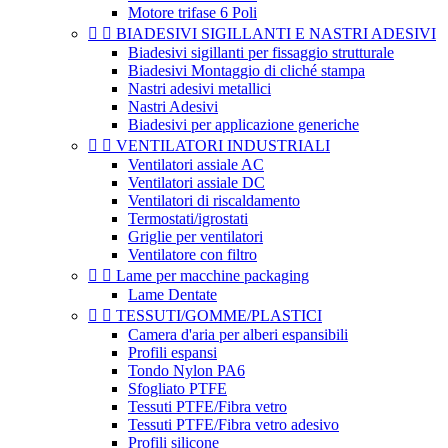
Motore trifase 6 Poli


BIADESIVI SIGILLANTI E NASTRI ADESIVI
Biadesivi sigillanti per fissaggio strutturale
Biadesivi Montaggio di cliché stampa
Nastri adesivi metallici
Nastri Adesivi
Biadesivi per applicazione generiche


VENTILATORI INDUSTRIALI
Ventilatori assiale AC
Ventilatori assiale DC
Ventilatori di riscaldamento
Termostati/igrostati
Griglie per ventilatori
Ventilatore con filtro


Lame per macchine packaging
Lame Dentate


TESSUTI/GOMME/PLASTICI
Camera d'aria per alberi espansibili
Profili espansi
Tondo Nylon PA6
Sfogliato PTFE
Tessuti PTFE/Fibra vetro
Tessuti PTFE/Fibra vetro adesivo
Profili silicone