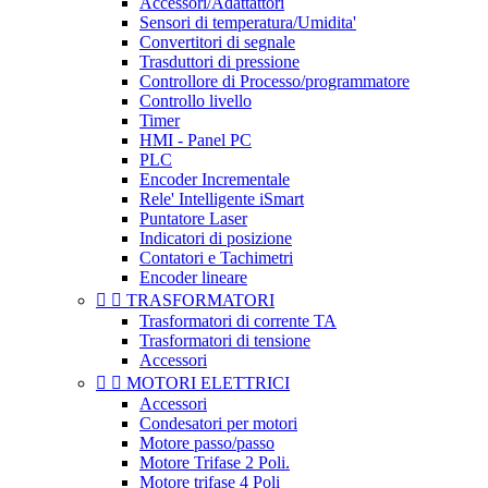
Accessori/Adattattori
Sensori di temperatura/Umidita'
Convertitori di segnale
Trasduttori di pressione
Controllore di Processo/programmatore
Controllo livello
Timer
HMI - Panel PC
PLC
Encoder Incrementale
Rele' Intelligente iSmart
Puntatore Laser
Indicatori di posizione
Contatori e Tachimetri
Encoder lineare


TRASFORMATORI
Trasformatori di corrente TA
Trasformatori di tensione
Accessori


MOTORI ELETTRICI
Accessori
Condesatori per motori
Motore passo/passo
Motore Trifase 2 Poli.
Motore trifase 4 Poli