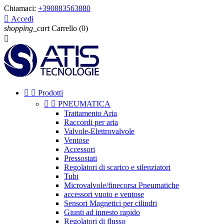
Chiamaci:
+390883563880

Accedi
shopping_cart
Carrello
(0)



Prodotti


PNEUMATICA
Trattamento Aria
Raccordi per aria
Valvole-Elettrovalvole
Ventose
Accessori
Pressostati
Regolatori di scarico e silenziatori
Tubi
Microvalvole/finecorsa Pneumatiche
accessori vuoto e ventose
Sensori Magnetici per cilindri
Giunti ad innesto rapido
Regolatori di flusso