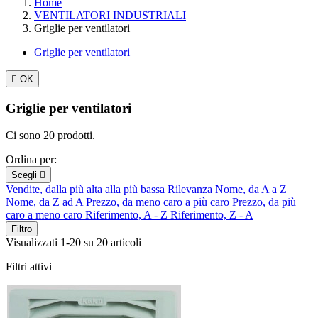
Home
VENTILATORI INDUSTRIALI
Griglie per ventilatori
Griglie per ventilatori

OK
Griglie per ventilatori
Ci sono 20 prodotti.
Ordina per:
Scegli

Vendite, dalla più alta alla più bassa
Rilevanza
Nome, da A a Z
Nome, da Z ad A
Prezzo, da meno caro a più caro
Prezzo, da più
caro a meno caro
Riferimento, A - Z
Riferimento, Z - A
Filtro
Visualizzati 1-20 su 20 articoli
Filtri attivi