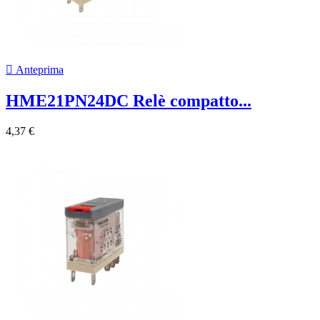

Anteprima
HME21PN24DC Relè compatto...
4,37 €