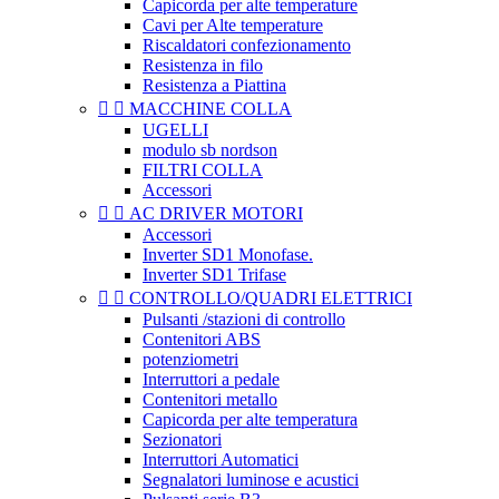
Capicorda per alte temperature
Cavi per Alte temperature
Riscaldatori confezionamento
Resistenza in filo
Resistenza a Piattina


MACCHINE COLLA
UGELLI
modulo sb nordson
FILTRI COLLA
Accessori


AC DRIVER MOTORI
Accessori
Inverter SD1 Monofase.
Inverter SD1 Trifase


CONTROLLO/QUADRI ELETTRICI
Pulsanti /stazioni di controllo
Contenitori ABS
potenziometri
Interruttori a pedale
Contenitori metallo
Capicorda per alte temperatura
Sezionatori
Interruttori Automatici
Segnalatori luminose e acustici