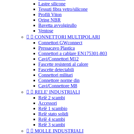
Lastre silicone
Tessuti fibra vetro/silicone
Profili Viton
Oring NBR
Bavetta avvolgirullo
Ventose


CONNETTORI MULTIPOLARI
Connettori GWconnect
Pressacavo Plastica
Connettori a cablare EN175301-803
Cavi/Connettori M12
Fascette resistenti al calore
Fascette detectabili
Connettori militari
Connettore norme din
Cavi/Connettore M8


RELE' INDUSTRIALI
Relè 2 scambi
Accessori
Relè 1 scambio
Relè stato solidi
Relè 4 scambi
Relè 3 scambi


MOLLE INDUSTRIALI