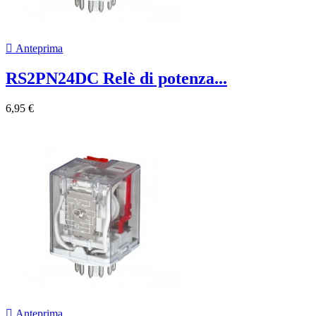

Anteprima
RS2PN24DC Relè di potenza...
6,95 €

Anteprima