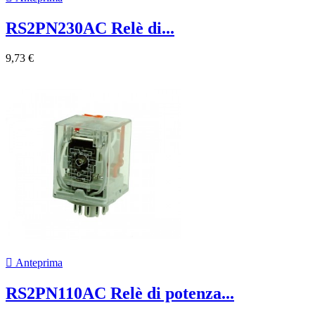
RS2PN230AC Relè di...
9,73 €

Anteprima
RS2PN110AC Relè di potenza...