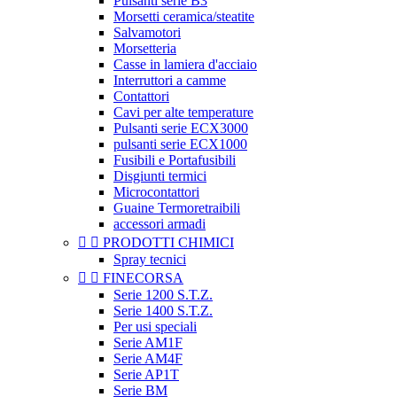
Pulsanti serie B3
Morsetti ceramica/steatite
Salvamotori
Morsetteria
Casse in lamiera d'acciaio
Interruttori a camme
Contattori
Cavi per alte temperature
Pulsanti serie ECX3000
pulsanti serie ECX1000
Fusibili e Portafusibili
Disgiunti termici
Microcontattori
Guaine Termoretraibili
accessori armadi


PRODOTTI CHIMICI
Spray tecnici


FINECORSA
Serie 1200 S.T.Z.
Serie 1400 S.T.Z.
Per usi speciali
Serie AM1F
Serie AM4F
Serie AP1T
Serie BM