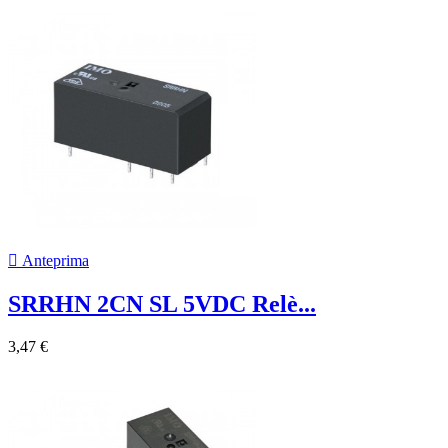

Anteprima
SRRHN 2CN SL 5VDC Relè...
3,47 €