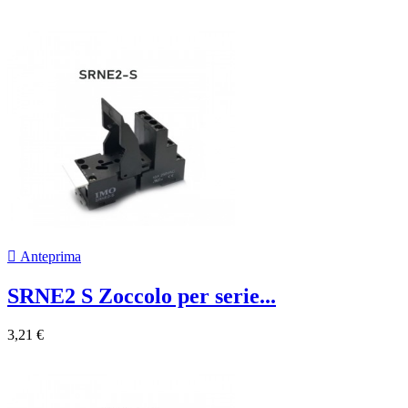

Anteprima
SRNE2 S Zoccolo per serie...
3,21 €