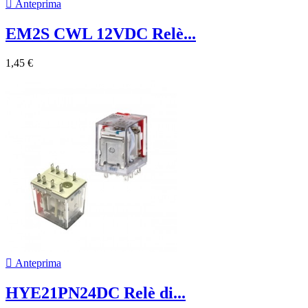

Anteprima
EM2S CWL 12VDC Relè...
1,45 €

Anteprima
HYE21PN24DC Relè di...