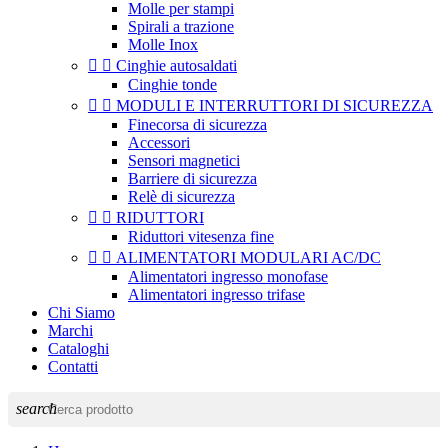
Molle per stampi
Spirali a trazione
Molle Inox


Cinghie autosaldati
Cinghie tonde


MODULI E INTERRUTTORI DI SICUREZZA
Finecorsa di sicurezza
Accessori
Sensori magnetici
Barriere di sicurezza
Relè di sicurezza


RIDUTTORI
Riduttori vitesenza fine


ALIMENTATORI MODULARI AC/DC
Alimentatori ingresso monofase
Alimentatori ingresso trifase
Chi Siamo
Marchi
Cataloghi
Contatti
search