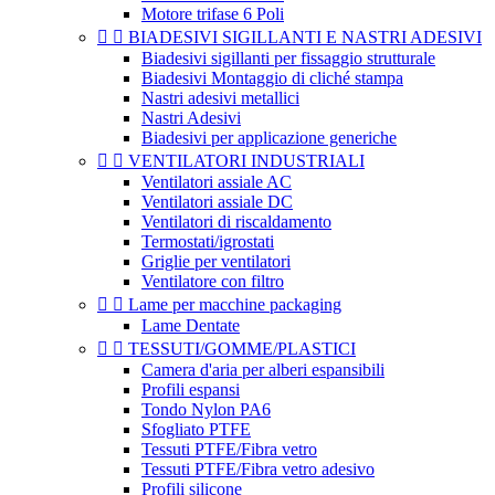
Motore trifase 6 Poli


BIADESIVI SIGILLANTI E NASTRI ADESIVI
Biadesivi sigillanti per fissaggio strutturale
Biadesivi Montaggio di cliché stampa
Nastri adesivi metallici
Nastri Adesivi
Biadesivi per applicazione generiche


VENTILATORI INDUSTRIALI
Ventilatori assiale AC
Ventilatori assiale DC
Ventilatori di riscaldamento
Termostati/igrostati
Griglie per ventilatori
Ventilatore con filtro


Lame per macchine packaging
Lame Dentate


TESSUTI/GOMME/PLASTICI
Camera d'aria per alberi espansibili
Profili espansi
Tondo Nylon PA6
Sfogliato PTFE
Tessuti PTFE/Fibra vetro
Tessuti PTFE/Fibra vetro adesivo
Profili silicone