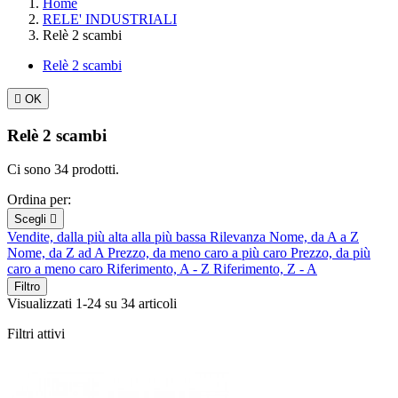
Home
RELE' INDUSTRIALI
Relè 2 scambi
Relè 2 scambi

OK
Relè 2 scambi
Ci sono 34 prodotti.
Ordina per:
Scegli

Vendite, dalla più alta alla più bassa
Rilevanza
Nome, da A a Z
Nome, da Z ad A
Prezzo, da meno caro a più caro
Prezzo, da più
caro a meno caro
Riferimento, A - Z
Riferimento, Z - A
Filtro
Visualizzati 1-24 su 34 articoli
Filtri attivi