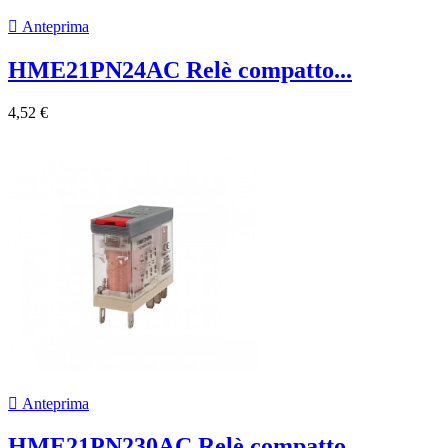

Anteprima
HME21PN24AC Relè compatto...
4,52 €

Anteprima
HME21PN230AC Relè compatto...