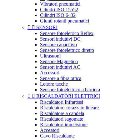
Vibratori pneumatici
Cilindri ISO 15552
Cilindri ISO 6432
Giunti rotanti pneumatici


SENSORI
Sensore fotoeletrico Reflex
Sensori induttivi DC
Sensore capacitivo
Sensore fotoelettrico diretto
Ultrasuoni
Sensore Magnetico
Sensori induttivi AC
Accessori
Sensore a fibra ottica
Lettore tacche
Sensore fotoelettrico a barriera


RISCALDATORI ELETTRICI
Riscaldatori Infrarossi
Riscaldatore corazzato lineare
Riscaldatore a candela
Riscaldatori sagomate
Riscaldatori immersione
Accessori
Cavo Riscaldante