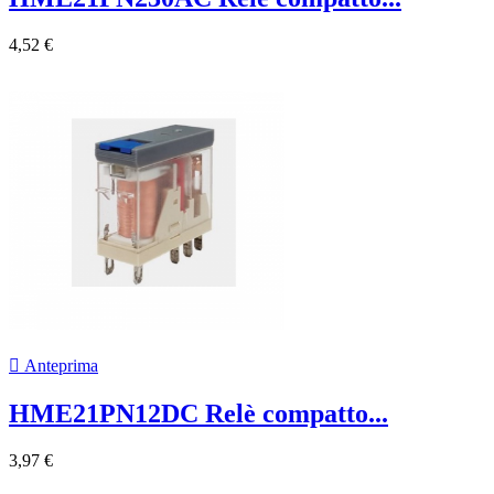
4,52 €

Anteprima
HME21PN12DC Relè compatto...
3,97 €