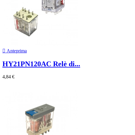

Anteprima
HY21PN120AC Relè di...
4,84 €