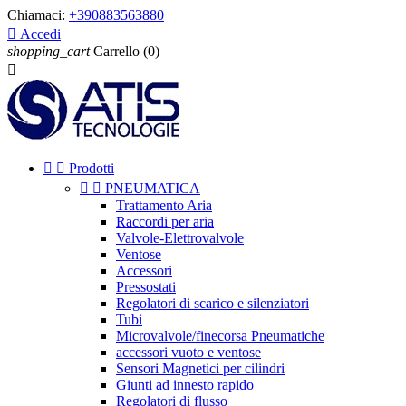
Chiamaci:
+390883563880

Accedi
shopping_cart
Carrello
(0)



Prodotti


PNEUMATICA
Trattamento Aria
Raccordi per aria
Valvole-Elettrovalvole
Ventose
Accessori
Pressostati
Regolatori di scarico e silenziatori
Tubi
Microvalvole/finecorsa Pneumatiche
accessori vuoto e ventose
Sensori Magnetici per cilindri
Giunti ad innesto rapido
Regolatori di flusso