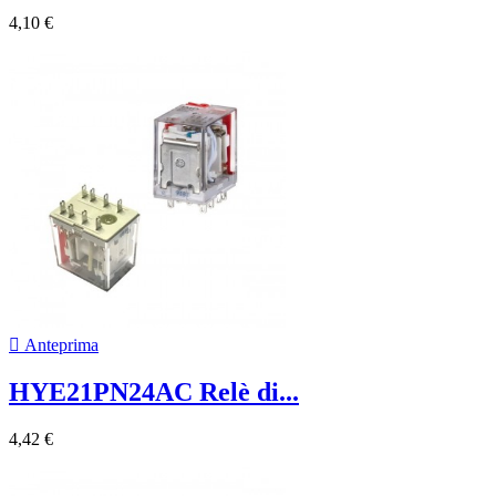
4,10 €

Anteprima
HYE21PN24AC Relè di...
4,42 €