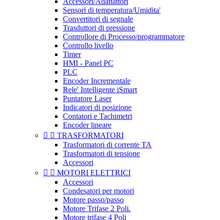
Accessori/Adattattori
Sensori di temperatura/Umidita'
Convertitori di segnale
Trasduttori di pressione
Controllore di Processo/programmatore
Controllo livello
Timer
HMI - Panel PC
PLC
Encoder Incrementale
Rele' Intelligente iSmart
Puntatore Laser
Indicatori di posizione
Contatori e Tachimetri
Encoder lineare


TRASFORMATORI
Trasformatori di corrente TA
Trasformatori di tensione
Accessori


MOTORI ELETTRICI
Accessori
Condesatori per motori
Motore passo/passo
Motore Trifase 2 Poli.
Motore trifase 4 Poli