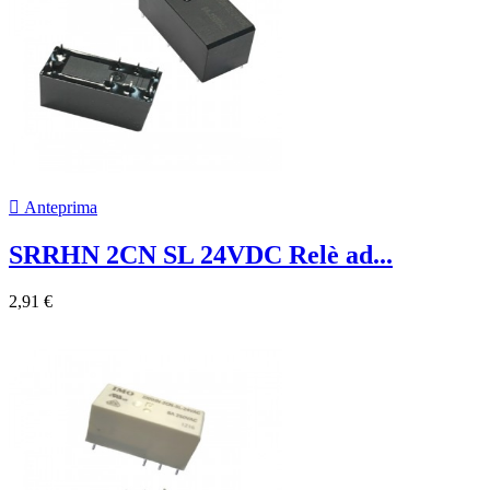

Anteprima
SRRHN 2CN SL 24VDC Relè ad...
2,91 €