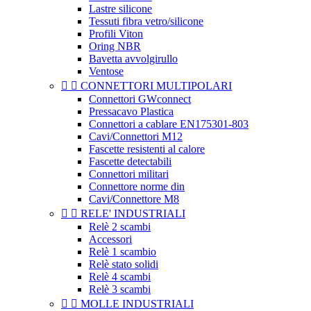
Lastre silicone
Tessuti fibra vetro/silicone
Profili Viton
Oring NBR
Bavetta avvolgirullo
Ventose


CONNETTORI MULTIPOLARI
Connettori GWconnect
Pressacavo Plastica
Connettori a cablare EN175301-803
Cavi/Connettori M12
Fascette resistenti al calore
Fascette detectabili
Connettori militari
Connettore norme din
Cavi/Connettore M8


RELE' INDUSTRIALI
Relè 2 scambi
Accessori
Relè 1 scambio
Relè stato solidi
Relè 4 scambi
Relè 3 scambi


MOLLE INDUSTRIALI