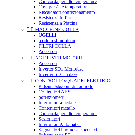
Capicorda per alte temperature
Cavi per Alte temperature
Riscaldatori confezionamento
Resistenza in filo
Resistenza a Piattina


MACCHINE COLLA
UGELLI
modulo sb nordson
FILTRI COLLA
Accessori


AC DRIVER MOTORI
Accessori
Inverter SD1 Monofase.
Inverter SD1 Trifase


CONTROLLO/QUADRI ELETTRICI
Pulsanti /stazioni di controllo
Contenitori ABS
potenziometri
Interruttori a pedale
Contenitori metallo
Capicorda per alte temperatura
Sezionatori
Interruttori Automatici
Segnalatori luminose e acustici