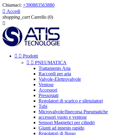
Chiamaci:
+390883563880

Accedi
shopping_cart
Carrello
(0)



Prodotti


PNEUMATICA
Trattamento Aria
Raccordi per aria
Valvole-Elettrovalvole
Ventose
Accessori
Pressostati
Regolatori di scarico e silenziatori
Tubi
Microvalvole/finecorsa Pneumatiche
accessori vuoto e ventose
Sensori Magnetici per cilindri
Giunti ad innesto rapido
Regolatori di flusso