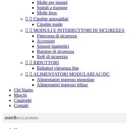
Molle per stampi
Spirali a trazione
Molle Inox


Cinghie autosaldati
Cinghie tonde


MODULI E INTERRUTTORI DI SICUREZZA
Finecorsa di sicurezza
Accessori
Sensori magnetici
Barriere di sicurezza
Relè di sicurezza


RIDUTTORI
Riduttori vitesenza fine


ALIMENTATORI MODULARI AC/DC
Alimentatori ingresso monofase
Alimentatori ingresso trifase
Chi Siamo
Marchi
Cataloghi
Contatti
search