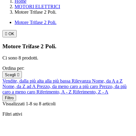
Home
MOTORI ELETTRICI
Motore Trifase 2 Poli.
Motore Trifase 2 Poli.

OK
Motore Trifase 2 Poli.
Ci sono 8 prodotti.
Ordina per:
Scegli

Vendite, dalla più alta alla più bassa
Rilevanza
Nome, da A a Z
Nome, da Z ad A
Prezzo, da meno caro a più caro
Prezzo, da più
caro a meno caro
Riferimento, A - Z
Riferimento, Z - A
Filtro
Visualizzati 1-8 su 8 articoli
Filtri attivi