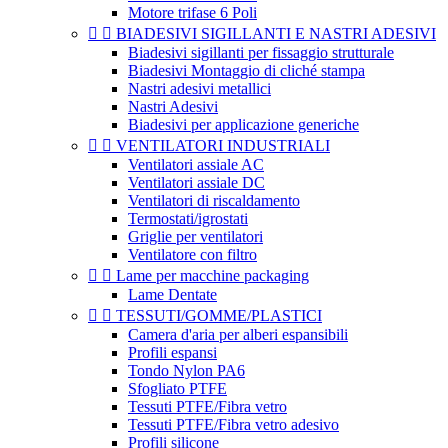
Motore trifase 6 Poli


BIADESIVI SIGILLANTI E NASTRI ADESIVI
Biadesivi sigillanti per fissaggio strutturale
Biadesivi Montaggio di cliché stampa
Nastri adesivi metallici
Nastri Adesivi
Biadesivi per applicazione generiche


VENTILATORI INDUSTRIALI
Ventilatori assiale AC
Ventilatori assiale DC
Ventilatori di riscaldamento
Termostati/igrostati
Griglie per ventilatori
Ventilatore con filtro


Lame per macchine packaging
Lame Dentate


TESSUTI/GOMME/PLASTICI
Camera d'aria per alberi espansibili
Profili espansi
Tondo Nylon PA6
Sfogliato PTFE
Tessuti PTFE/Fibra vetro
Tessuti PTFE/Fibra vetro adesivo
Profili silicone