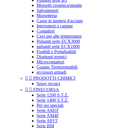
Pulsanti serie B3
Morsetti ceramica/steatite
Salvamotori
Morsetteria
Casse in lamiera d'acciaio
Interruttori a camme
Contattori
Cavi per alte temperature
Pulsanti serie ECX3000
pulsanti serie ECX1000
Fusibili e Portafusibili
Disgiunti termici
Microcontattori
Guaine Termoretraibili
accessori armadi


PRODOTTI CHIMICI
Spray tecnici


FINECORSA
Serie 1200 S.T.Z.
Serie 1400 S.T.Z.
Per usi speciali
Serie AM1F
Serie AM4F
Serie AP1T
Serie BM