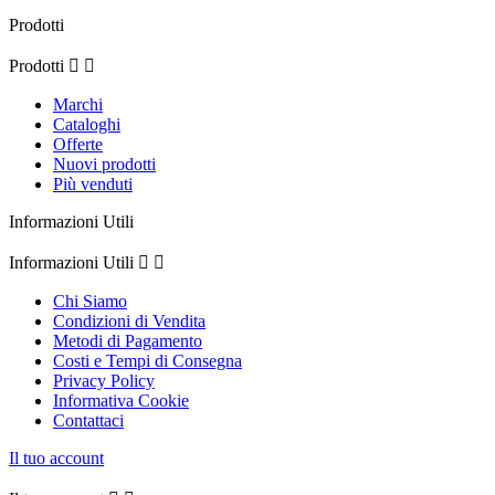
Prodotti
Prodotti


Marchi
Cataloghi
Offerte
Nuovi prodotti
Più venduti
Informazioni Utili
Informazioni Utili


Chi Siamo
Condizioni di Vendita
Metodi di Pagamento
Costi e Tempi di Consegna
Privacy Policy
Informativa Cookie
Contattaci
Il tuo account