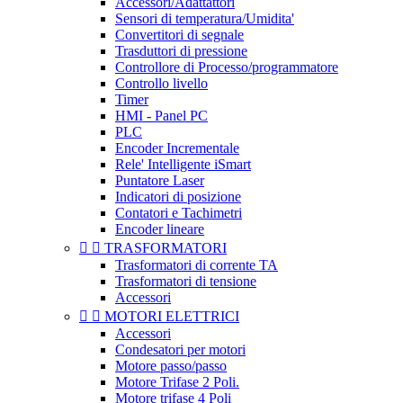
Accessori/Adattattori
Sensori di temperatura/Umidita'
Convertitori di segnale
Trasduttori di pressione
Controllore di Processo/programmatore
Controllo livello
Timer
HMI - Panel PC
PLC
Encoder Incrementale
Rele' Intelligente iSmart
Puntatore Laser
Indicatori di posizione
Contatori e Tachimetri
Encoder lineare


TRASFORMATORI
Trasformatori di corrente TA
Trasformatori di tensione
Accessori


MOTORI ELETTRICI
Accessori
Condesatori per motori
Motore passo/passo
Motore Trifase 2 Poli.
Motore trifase 4 Poli