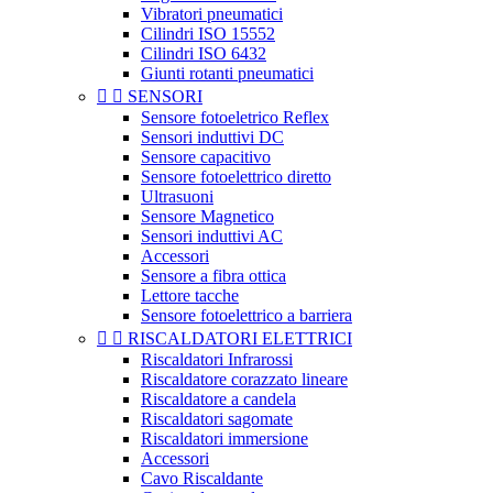
Vibratori pneumatici
Cilindri ISO 15552
Cilindri ISO 6432
Giunti rotanti pneumatici


SENSORI
Sensore fotoeletrico Reflex
Sensori induttivi DC
Sensore capacitivo
Sensore fotoelettrico diretto
Ultrasuoni
Sensore Magnetico
Sensori induttivi AC
Accessori
Sensore a fibra ottica
Lettore tacche
Sensore fotoelettrico a barriera


RISCALDATORI ELETTRICI
Riscaldatori Infrarossi
Riscaldatore corazzato lineare
Riscaldatore a candela
Riscaldatori sagomate
Riscaldatori immersione
Accessori
Cavo Riscaldante