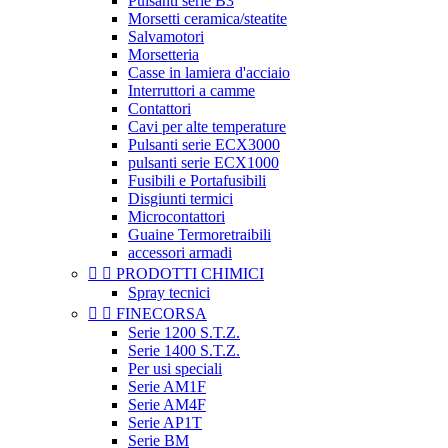
Pulsanti serie B3
Morsetti ceramica/steatite
Salvamotori
Morsetteria
Casse in lamiera d'acciaio
Interruttori a camme
Contattori
Cavi per alte temperature
Pulsanti serie ECX3000
pulsanti serie ECX1000
Fusibili e Portafusibili
Disgiunti termici
Microcontattori
Guaine Termoretraibili
accessori armadi


PRODOTTI CHIMICI
Spray tecnici


FINECORSA
Serie 1200 S.T.Z.
Serie 1400 S.T.Z.
Per usi speciali
Serie AM1F
Serie AM4F
Serie AP1T
Serie BM