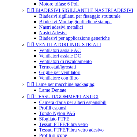
Motore trifase 6 Poli


BIADESIVI SIGILLANTI E NASTRI ADESIVI
Biadesivi sigillanti per fissaggio strutturale
Biadesivi Montaggio di cliché stampa
Nastri adesivi metallici
Nastri Adesivi
Biadesivi per applicazione generiche


VENTILATORI INDUSTRIALI
Ventilatori assiale AC
Ventilatori assiale DC
Ventilatori di riscaldamento
Termostati/igrostati
Griglie per ventilatori
Ventilatore con filtro


Lame per macchine packaging
Lame Dentate


TESSUTI/GOMME/PLASTICI
Camera d'aria per alberi espansibili
Profili espansi
Tondo Nylon PA6
Sfogliato PTFE
Tessuti PTFE/Fibra vetro
Tessuti PTFE/Fibra vetro adesivo
Profili silicone