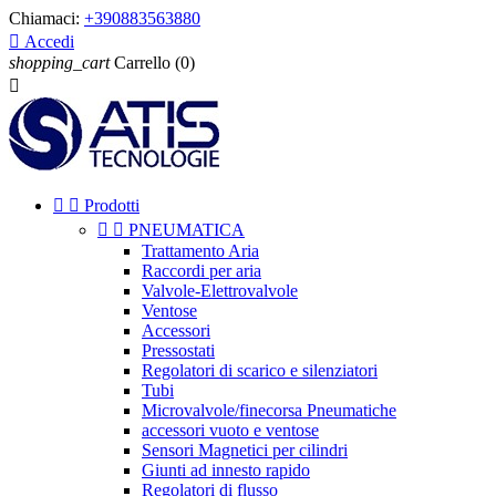
Chiamaci:
+390883563880

Accedi
shopping_cart
Carrello
(0)



Prodotti


PNEUMATICA
Trattamento Aria
Raccordi per aria
Valvole-Elettrovalvole
Ventose
Accessori
Pressostati
Regolatori di scarico e silenziatori
Tubi
Microvalvole/finecorsa Pneumatiche
accessori vuoto e ventose
Sensori Magnetici per cilindri
Giunti ad innesto rapido
Regolatori di flusso