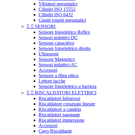
Vibratori pneumatici
Cilindri ISO 15552
Cilindri ISO 6432
Giunti rotanti pneumatici


SENSORI
Sensore fotoeletrico Reflex
Sensori induttivi DC
Sensore capacitivo
Sensore fotoelettrico diretto
Ultrasuoni
Sensore Magnetico
Sensori induttivi AC
Accessori
Sensore a fibra ottica
Lettore tacche
Sensore fotoelettrico a barriera


RISCALDATORI ELETTRICI
Riscaldatori Infrarossi
Riscaldatore corazzato lineare
Riscaldatore a candela
Riscaldatori sagomate
Riscaldatori immersione
Accessori
Cavo Riscaldante