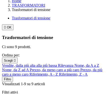
Home
TRASFORMATORI
Trasformatori di tensione
Trasformatori di tensione

OK
Trasformatori di tensione
Ci sono 9 prodotti.
Ordina per:
Scegli

Vendite, dalla più alta alla più bassa
Rilevanza
Nome, da A a Z
Nome, da Z ad A
Prezzo, da meno caro a più caro
Prezzo, da più
caro a meno caro
Riferimento, A - Z
Riferimento, Z - A
Filtro
Visualizzati 1-9 su 9 articoli
Filtri attivi