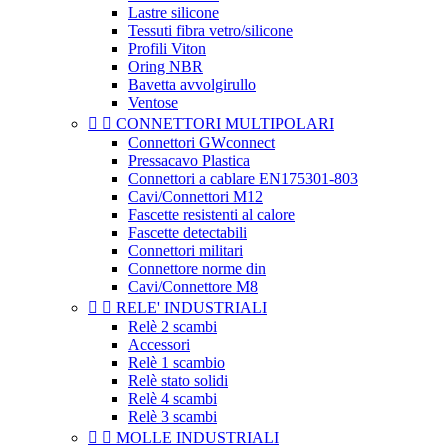
Lastre silicone
Tessuti fibra vetro/silicone
Profili Viton
Oring NBR
Bavetta avvolgirullo
Ventose


CONNETTORI MULTIPOLARI
Connettori GWconnect
Pressacavo Plastica
Connettori a cablare EN175301-803
Cavi/Connettori M12
Fascette resistenti al calore
Fascette detectabili
Connettori militari
Connettore norme din
Cavi/Connettore M8


RELE' INDUSTRIALI
Relè 2 scambi
Accessori
Relè 1 scambio
Relè stato solidi
Relè 4 scambi
Relè 3 scambi


MOLLE INDUSTRIALI