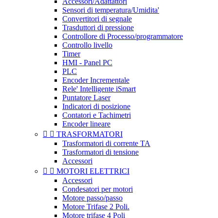
Accessori/Adattattori
Sensori di temperatura/Umidita'
Convertitori di segnale
Trasduttori di pressione
Controllore di Processo/programmatore
Controllo livello
Timer
HMI - Panel PC
PLC
Encoder Incrementale
Rele' Intelligente iSmart
Puntatore Laser
Indicatori di posizione
Contatori e Tachimetri
Encoder lineare


TRASFORMATORI
Trasformatori di corrente TA
Trasformatori di tensione
Accessori


MOTORI ELETTRICI
Accessori
Condesatori per motori
Motore passo/passo
Motore Trifase 2 Poli.
Motore trifase 4 Poli