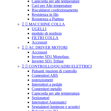
Capicorda per alte temperature
Cavi per Alte temperature
Riscaldatori confezionamento
Resistenza in filo
Resistenza a Piattina


MACCHINE COLLA
UGELLI
modulo sb nordson
FILTRI COLLA
Accessori


AC DRIVER MOTORI
Accessori
Inverter SD1 Monofase.
Inverter SD1 Trifase


CONTROLLO/QUADRI ELETTRICI
Pulsanti /stazioni di controllo
Contenitori ABS
potenziometri
Interruttori a pedale
Contenitori metallo
Capicorda per alte temperatura
Sezionatori
Interruttori Automatici
Segnalatori luminose e acustici