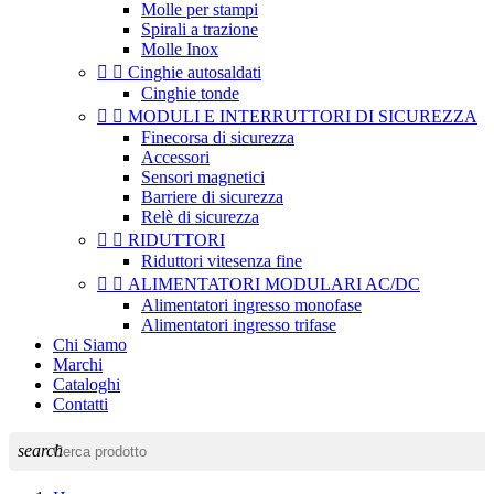
Molle per stampi
Spirali a trazione
Molle Inox


Cinghie autosaldati
Cinghie tonde


MODULI E INTERRUTTORI DI SICUREZZA
Finecorsa di sicurezza
Accessori
Sensori magnetici
Barriere di sicurezza
Relè di sicurezza


RIDUTTORI
Riduttori vitesenza fine


ALIMENTATORI MODULARI AC/DC
Alimentatori ingresso monofase
Alimentatori ingresso trifase
Chi Siamo
Marchi
Cataloghi
Contatti
search