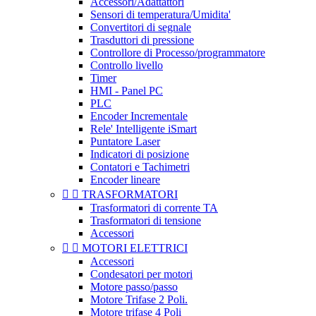
Accessori/Adattattori
Sensori di temperatura/Umidita'
Convertitori di segnale
Trasduttori di pressione
Controllore di Processo/programmatore
Controllo livello
Timer
HMI - Panel PC
PLC
Encoder Incrementale
Rele' Intelligente iSmart
Puntatore Laser
Indicatori di posizione
Contatori e Tachimetri
Encoder lineare


TRASFORMATORI
Trasformatori di corrente TA
Trasformatori di tensione
Accessori


MOTORI ELETTRICI
Accessori
Condesatori per motori
Motore passo/passo
Motore Trifase 2 Poli.
Motore trifase 4 Poli