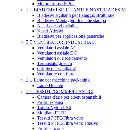
Motore trifase 6 Poli


BIADESIVI SIGILLANTI E NASTRI ADESIVI
Biadesivi sigillanti per fissaggio strutturale
Biadesivi Montaggio di cliché stampa
Nastri adesivi metallici
Nastri Adesivi
Biadesivi per applicazione generiche


VENTILATORI INDUSTRIALI
Ventilatori assiale AC
Ventilatori assiale DC
Ventilatori di riscaldamento
Termostati/igrostati
Griglie per ventilatori
Ventilatore con filtro


Lame per macchine packaging
Lame Dentate


TESSUTI/GOMME/PLASTICI
Camera d'aria per alberi espansibili
Profili espansi
Tondo Nylon PA6
Sfogliato PTFE
Tessuti PTFE/Fibra vetro
Tessuti PTFE/Fibra vetro adesivo
Profili silicone