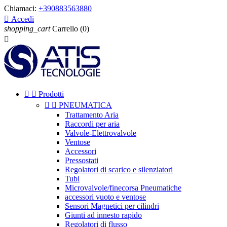
Chiamaci:
+390883563880

Accedi
shopping_cart
Carrello
(0)



Prodotti


PNEUMATICA
Trattamento Aria
Raccordi per aria
Valvole-Elettrovalvole
Ventose
Accessori
Pressostati
Regolatori di scarico e silenziatori
Tubi
Microvalvole/finecorsa Pneumatiche
accessori vuoto e ventose
Sensori Magnetici per cilindri
Giunti ad innesto rapido
Regolatori di flusso