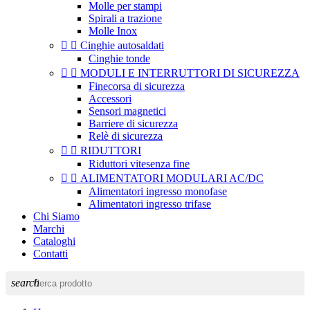
Molle per stampi
Spirali a trazione
Molle Inox


Cinghie autosaldati
Cinghie tonde


MODULI E INTERRUTTORI DI SICUREZZA
Finecorsa di sicurezza
Accessori
Sensori magnetici
Barriere di sicurezza
Relè di sicurezza


RIDUTTORI
Riduttori vitesenza fine


ALIMENTATORI MODULARI AC/DC
Alimentatori ingresso monofase
Alimentatori ingresso trifase
Chi Siamo
Marchi
Cataloghi
Contatti
search