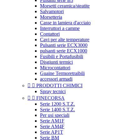
Pulsanti serie B3
Morsetti ceramica/steatite
Salvamotori
Morsetteria
Casse in lamiera d'acciaio
Interruttori a camme
Contattori
Cavi per alte temperature
Pulsanti serie ECX3000
pulsanti serie ECX1000
Fusibili e Portafusibili
Disgiunti termici
Microcontattori
Guaine Termoretraibili
accessori armadi


PRODOTTI CHIMICI
Spray tecnici


FINECORSA
Serie 1200 S.T.Z.
Serie 1400 S.T.Z.
Per usi speciali
Serie AM1F
Serie AM4F
Serie AP1T
Serie BM