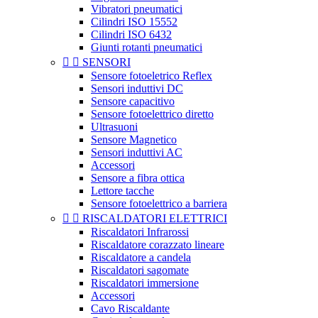
Vibratori pneumatici
Cilindri ISO 15552
Cilindri ISO 6432
Giunti rotanti pneumatici


SENSORI
Sensore fotoeletrico Reflex
Sensori induttivi DC
Sensore capacitivo
Sensore fotoelettrico diretto
Ultrasuoni
Sensore Magnetico
Sensori induttivi AC
Accessori
Sensore a fibra ottica
Lettore tacche
Sensore fotoelettrico a barriera


RISCALDATORI ELETTRICI
Riscaldatori Infrarossi
Riscaldatore corazzato lineare
Riscaldatore a candela
Riscaldatori sagomate
Riscaldatori immersione
Accessori
Cavo Riscaldante