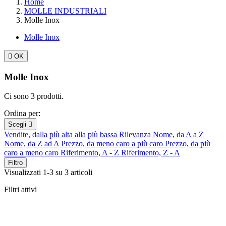
Home
MOLLE INDUSTRIALI
Molle Inox
Molle Inox

OK
Molle Inox
Ci sono 3 prodotti.
Ordina per:
Scegli

Vendite, dalla più alta alla più bassa
Rilevanza
Nome, da A a Z
Nome, da Z ad A
Prezzo, da meno caro a più caro
Prezzo, da più
caro a meno caro
Riferimento, A - Z
Riferimento, Z - A
Filtro
Visualizzati 1-3 su 3 articoli
Filtri attivi