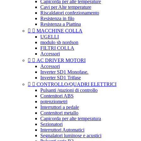
Capicorda per alte temperature
Cavi per Alte temperature
Riscaldatori confezionamento
Resistenza in filo
Resistenza a Piattina


MACCHINE COLLA
UGELLI
modulo sb nordson
FILTRI COLLA
Accessori


AC DRIVER MOTORI
Accessori
Inverter SD1 Monofase.
Inverter SD1 Trifase


CONTROLLO/QUADRI ELETTRICI
Pulsanti /stazioni di controllo
Contenitori ABS
potenziometri
Interruttori a pedale
Contenitori metallo
Capicorda per alte temperatura
Sezionatori
Interruttori Automatici
Segnalatori luminose e acustici