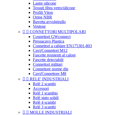
Lastre silicone
Tessuti fibra vetro/silicone
Profili Viton
Oring NBR
Bavetta avvolgirullo
Ventose


CONNETTORI MULTIPOLARI
Connettori GWconnect
Pressacavo Plastica
Connettori a cablare EN175301-803
Cavi/Connettori M12
Fascette resistenti al calore
Fascette detectabili
Connettori militari
Connettore norme din
Cavi/Connettore M8


RELE' INDUSTRIALI
Relè 2 scambi
Accessori
Relè 1 scambio
Relè stato solidi
Relè 4 scambi
Relè 3 scambi


MOLLE INDUSTRIALI