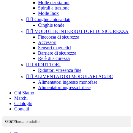
Molle per stampi
Spirali a trazione
Molle Inox


Cinghie autosaldati
Cinghie tonde


MODULI E INTERRUTTORI DI SICUREZZA
Finecorsa di sicurezza
Accessori
Sensori magnetici
Barriere di sicurezza
Relè di sicurezza


RIDUTTORI
Riduttori vitesenza fine


ALIMENTATORI MODULARI AC/DC
Alimentatori ingresso monofase
Alimentatori ingresso trifase
Chi Siamo
Marchi
Cataloghi
Contatti
search