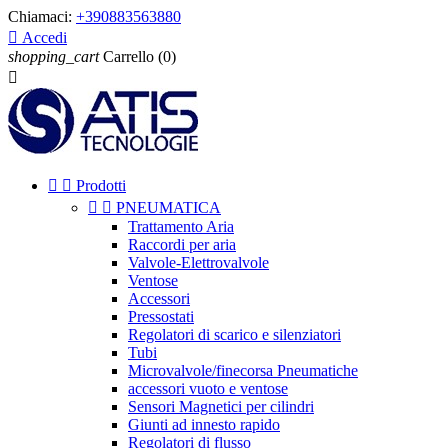
Chiamaci:
+390883563880

Accedi
shopping_cart
Carrello
(0)



Prodotti


PNEUMATICA
Trattamento Aria
Raccordi per aria
Valvole-Elettrovalvole
Ventose
Accessori
Pressostati
Regolatori di scarico e silenziatori
Tubi
Microvalvole/finecorsa Pneumatiche
accessori vuoto e ventose
Sensori Magnetici per cilindri
Giunti ad innesto rapido
Regolatori di flusso