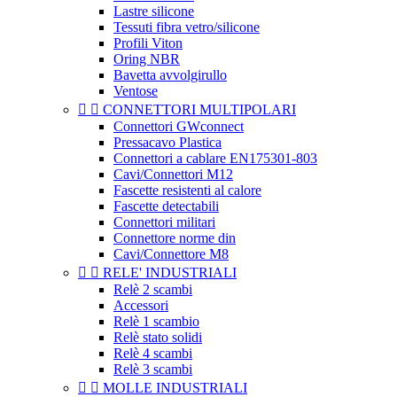
Lastre silicone
Tessuti fibra vetro/silicone
Profili Viton
Oring NBR
Bavetta avvolgirullo
Ventose


CONNETTORI MULTIPOLARI
Connettori GWconnect
Pressacavo Plastica
Connettori a cablare EN175301-803
Cavi/Connettori M12
Fascette resistenti al calore
Fascette detectabili
Connettori militari
Connettore norme din
Cavi/Connettore M8


RELE' INDUSTRIALI
Relè 2 scambi
Accessori
Relè 1 scambio
Relè stato solidi
Relè 4 scambi
Relè 3 scambi


MOLLE INDUSTRIALI