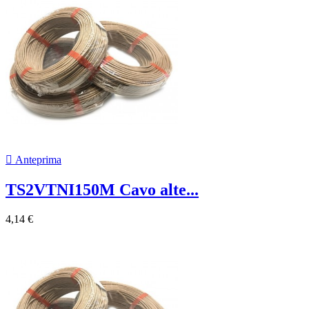

Anteprima
TS2VTNI150M Cavo alte...
4,14 €