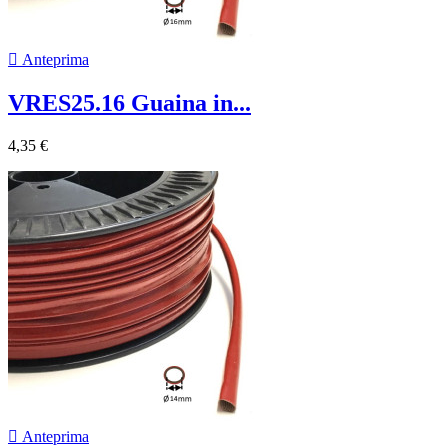

Anteprima
VRES25.16 Guaina in...
4,35 €

Anteprima