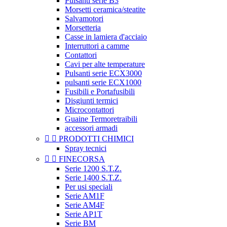
Pulsanti serie B3
Morsetti ceramica/steatite
Salvamotori
Morsetteria
Casse in lamiera d'acciaio
Interruttori a camme
Contattori
Cavi per alte temperature
Pulsanti serie ECX3000
pulsanti serie ECX1000
Fusibili e Portafusibili
Disgiunti termici
Microcontattori
Guaine Termoretraibili
accessori armadi


PRODOTTI CHIMICI
Spray tecnici


FINECORSA
Serie 1200 S.T.Z.
Serie 1400 S.T.Z.
Per usi speciali
Serie AM1F
Serie AM4F
Serie AP1T
Serie BM