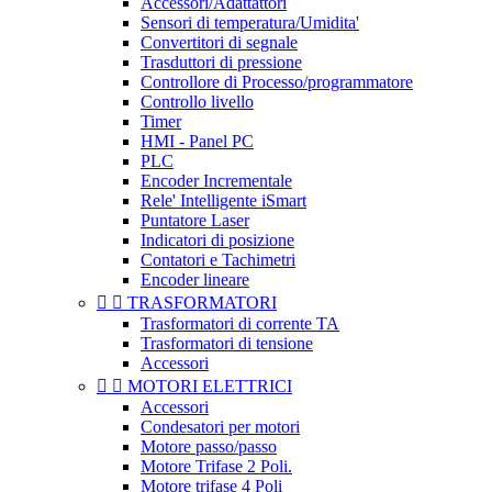
Accessori/Adattattori
Sensori di temperatura/Umidita'
Convertitori di segnale
Trasduttori di pressione
Controllore di Processo/programmatore
Controllo livello
Timer
HMI - Panel PC
PLC
Encoder Incrementale
Rele' Intelligente iSmart
Puntatore Laser
Indicatori di posizione
Contatori e Tachimetri
Encoder lineare


TRASFORMATORI
Trasformatori di corrente TA
Trasformatori di tensione
Accessori


MOTORI ELETTRICI
Accessori
Condesatori per motori
Motore passo/passo
Motore Trifase 2 Poli.
Motore trifase 4 Poli