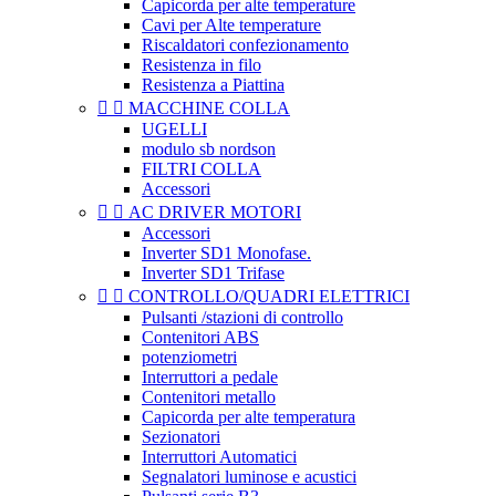
Capicorda per alte temperature
Cavi per Alte temperature
Riscaldatori confezionamento
Resistenza in filo
Resistenza a Piattina


MACCHINE COLLA
UGELLI
modulo sb nordson
FILTRI COLLA
Accessori


AC DRIVER MOTORI
Accessori
Inverter SD1 Monofase.
Inverter SD1 Trifase


CONTROLLO/QUADRI ELETTRICI
Pulsanti /stazioni di controllo
Contenitori ABS
potenziometri
Interruttori a pedale
Contenitori metallo
Capicorda per alte temperatura
Sezionatori
Interruttori Automatici
Segnalatori luminose e acustici