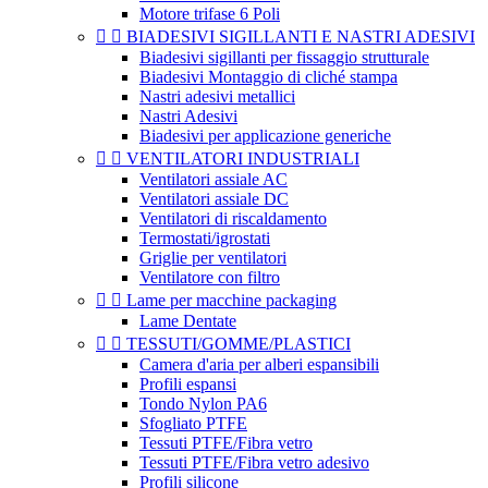
Motore trifase 6 Poli


BIADESIVI SIGILLANTI E NASTRI ADESIVI
Biadesivi sigillanti per fissaggio strutturale
Biadesivi Montaggio di cliché stampa
Nastri adesivi metallici
Nastri Adesivi
Biadesivi per applicazione generiche


VENTILATORI INDUSTRIALI
Ventilatori assiale AC
Ventilatori assiale DC
Ventilatori di riscaldamento
Termostati/igrostati
Griglie per ventilatori
Ventilatore con filtro


Lame per macchine packaging
Lame Dentate


TESSUTI/GOMME/PLASTICI
Camera d'aria per alberi espansibili
Profili espansi
Tondo Nylon PA6
Sfogliato PTFE
Tessuti PTFE/Fibra vetro
Tessuti PTFE/Fibra vetro adesivo
Profili silicone