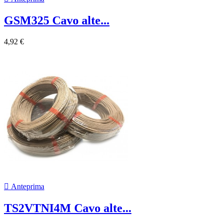
GSM325 Cavo alte...
4,92 €

Anteprima
TS2VTNI4M Cavo alte...