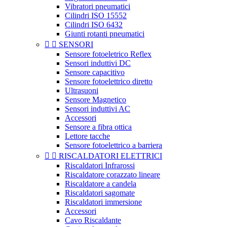
Vibratori pneumatici
Cilindri ISO 15552
Cilindri ISO 6432
Giunti rotanti pneumatici


SENSORI
Sensore fotoeletrico Reflex
Sensori induttivi DC
Sensore capacitivo
Sensore fotoelettrico diretto
Ultrasuoni
Sensore Magnetico
Sensori induttivi AC
Accessori
Sensore a fibra ottica
Lettore tacche
Sensore fotoelettrico a barriera


RISCALDATORI ELETTRICI
Riscaldatori Infrarossi
Riscaldatore corazzato lineare
Riscaldatore a candela
Riscaldatori sagomate
Riscaldatori immersione
Accessori
Cavo Riscaldante