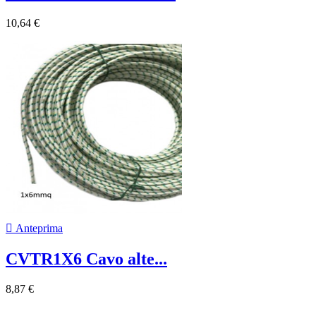
10,64 €

Anteprima
CVTR1X6 Cavo alte...
8,87 €