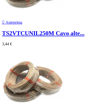

Anteprima
TS2VTCUNIL250M Cavo alte...
3,44 €