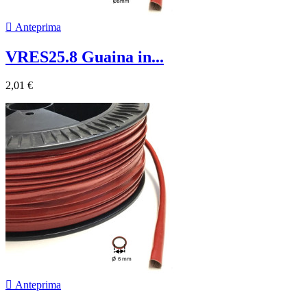

Anteprima
VRES25.8 Guaina in...
2,01 €

Anteprima