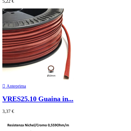
5,22 €

Anteprima
VRES25.10 Guaina in...
3,37 €