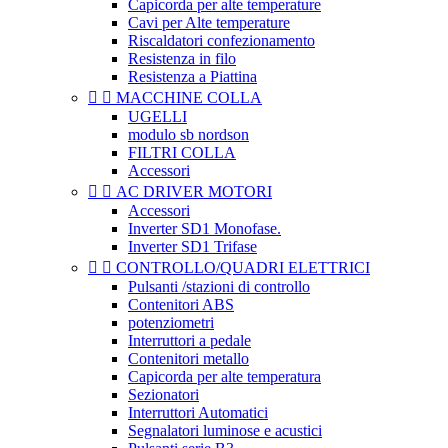
Capicorda per alte temperature
Cavi per Alte temperature
Riscaldatori confezionamento
Resistenza in filo
Resistenza a Piattina


MACCHINE COLLA
UGELLI
modulo sb nordson
FILTRI COLLA
Accessori


AC DRIVER MOTORI
Accessori
Inverter SD1 Monofase.
Inverter SD1 Trifase


CONTROLLO/QUADRI ELETTRICI
Pulsanti /stazioni di controllo
Contenitori ABS
potenziometri
Interruttori a pedale
Contenitori metallo
Capicorda per alte temperatura
Sezionatori
Interruttori Automatici
Segnalatori luminose e acustici