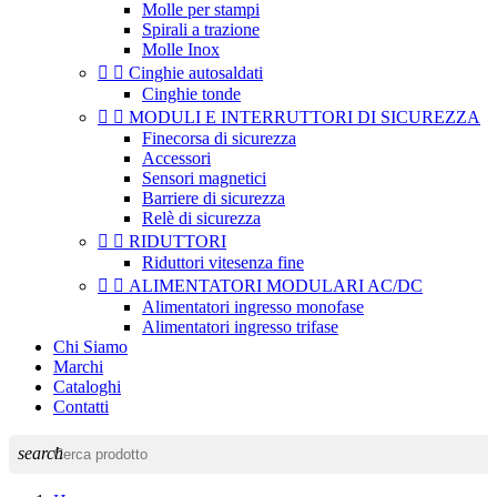
Molle per stampi
Spirali a trazione
Molle Inox


Cinghie autosaldati
Cinghie tonde


MODULI E INTERRUTTORI DI SICUREZZA
Finecorsa di sicurezza
Accessori
Sensori magnetici
Barriere di sicurezza
Relè di sicurezza


RIDUTTORI
Riduttori vitesenza fine


ALIMENTATORI MODULARI AC/DC
Alimentatori ingresso monofase
Alimentatori ingresso trifase
Chi Siamo
Marchi
Cataloghi
Contatti
search