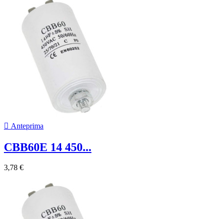

Anteprima
CBB60E 14 450...
3,78 €