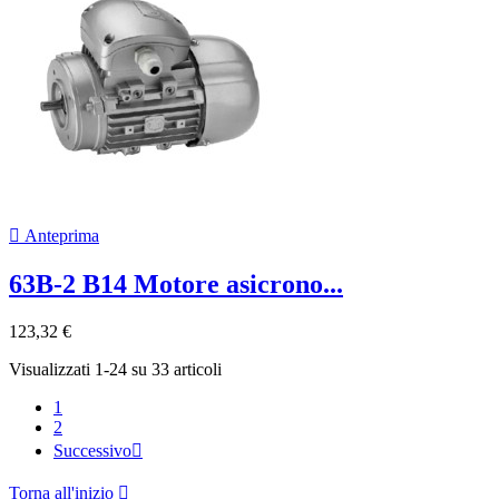

Anteprima
63B-2 B14 Motore asicrono...
123,32 €
Visualizzati 1-24 su 33 articoli
1
2
Successivo

Torna all'inizio
