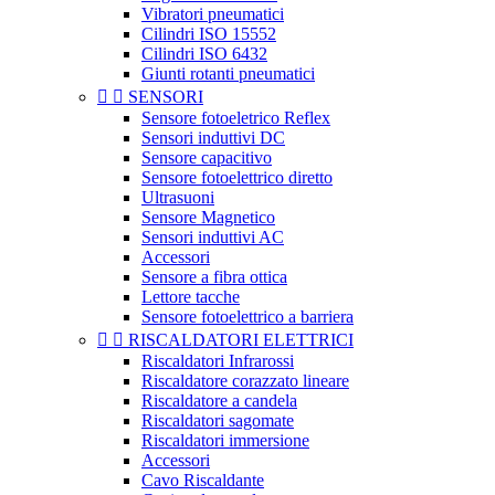
Vibratori pneumatici
Cilindri ISO 15552
Cilindri ISO 6432
Giunti rotanti pneumatici


SENSORI
Sensore fotoeletrico Reflex
Sensori induttivi DC
Sensore capacitivo
Sensore fotoelettrico diretto
Ultrasuoni
Sensore Magnetico
Sensori induttivi AC
Accessori
Sensore a fibra ottica
Lettore tacche
Sensore fotoelettrico a barriera


RISCALDATORI ELETTRICI
Riscaldatori Infrarossi
Riscaldatore corazzato lineare
Riscaldatore a candela
Riscaldatori sagomate
Riscaldatori immersione
Accessori
Cavo Riscaldante