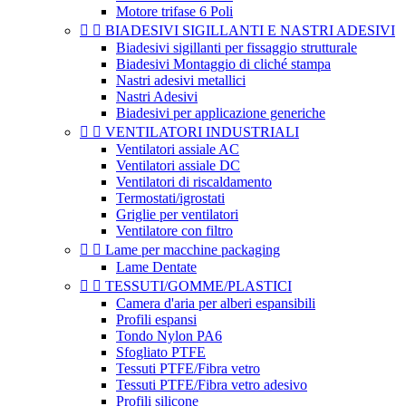
Motore trifase 6 Poli


BIADESIVI SIGILLANTI E NASTRI ADESIVI
Biadesivi sigillanti per fissaggio strutturale
Biadesivi Montaggio di cliché stampa
Nastri adesivi metallici
Nastri Adesivi
Biadesivi per applicazione generiche


VENTILATORI INDUSTRIALI
Ventilatori assiale AC
Ventilatori assiale DC
Ventilatori di riscaldamento
Termostati/igrostati
Griglie per ventilatori
Ventilatore con filtro


Lame per macchine packaging
Lame Dentate


TESSUTI/GOMME/PLASTICI
Camera d'aria per alberi espansibili
Profili espansi
Tondo Nylon PA6
Sfogliato PTFE
Tessuti PTFE/Fibra vetro
Tessuti PTFE/Fibra vetro adesivo
Profili silicone