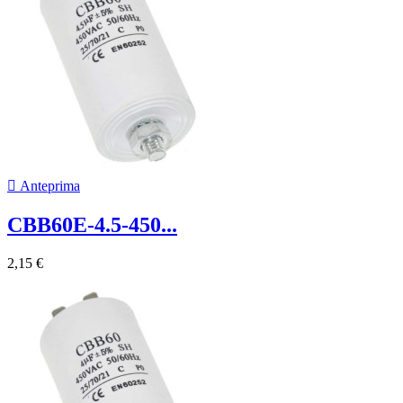

Anteprima
CBB60E-4.5-450...
2,15 €