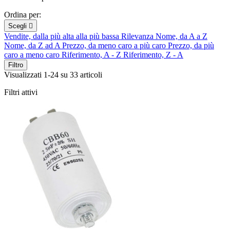
Ordina per:
Scegli

Vendite, dalla più alta alla più bassa
Rilevanza
Nome, da A a Z
Nome, da Z ad A
Prezzo, da meno caro a più caro
Prezzo, da più
caro a meno caro
Riferimento, A - Z
Riferimento, Z - A
Filtro
Visualizzati 1-24 su 33 articoli
Filtri attivi