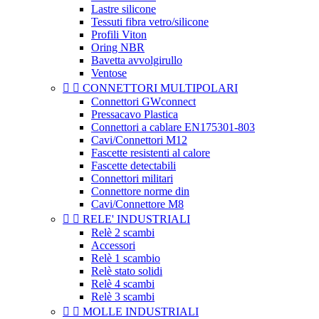
Lastre silicone
Tessuti fibra vetro/silicone
Profili Viton
Oring NBR
Bavetta avvolgirullo
Ventose


CONNETTORI MULTIPOLARI
Connettori GWconnect
Pressacavo Plastica
Connettori a cablare EN175301-803
Cavi/Connettori M12
Fascette resistenti al calore
Fascette detectabili
Connettori militari
Connettore norme din
Cavi/Connettore M8


RELE' INDUSTRIALI
Relè 2 scambi
Accessori
Relè 1 scambio
Relè stato solidi
Relè 4 scambi
Relè 3 scambi


MOLLE INDUSTRIALI