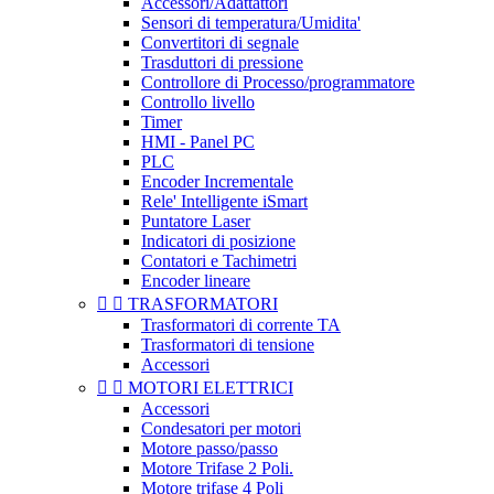
Accessori/Adattattori
Sensori di temperatura/Umidita'
Convertitori di segnale
Trasduttori di pressione
Controllore di Processo/programmatore
Controllo livello
Timer
HMI - Panel PC
PLC
Encoder Incrementale
Rele' Intelligente iSmart
Puntatore Laser
Indicatori di posizione
Contatori e Tachimetri
Encoder lineare


TRASFORMATORI
Trasformatori di corrente TA
Trasformatori di tensione
Accessori


MOTORI ELETTRICI
Accessori
Condesatori per motori
Motore passo/passo
Motore Trifase 2 Poli.
Motore trifase 4 Poli