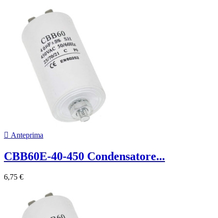

Anteprima
CBB60E-40-450 Condensatore...
6,75 €