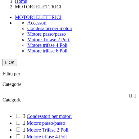
Home
MOTORI ELETTRICI
MOTORI ELETTRICI
Accessori
Condesatori per motori
Motore passo/passo
Motore Trifase 2 Poli.
Motore trifase 4 Poli
Motore trifase 6 Poli

OK
Filtra per
Categorie


Categorie

Condesatori per motori

Motore passo/passo

Motore Trifase 2 Poli.

Motore trifase 4 Poli