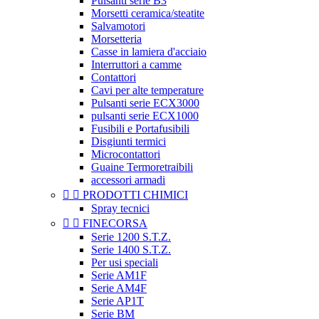
Pulsanti serie B3
Morsetti ceramica/steatite
Salvamotori
Morsetteria
Casse in lamiera d'acciaio
Interruttori a camme
Contattori
Cavi per alte temperature
Pulsanti serie ECX3000
pulsanti serie ECX1000
Fusibili e Portafusibili
Disgiunti termici
Microcontattori
Guaine Termoretraibili
accessori armadi


PRODOTTI CHIMICI
Spray tecnici


FINECORSA
Serie 1200 S.T.Z.
Serie 1400 S.T.Z.
Per usi speciali
Serie AM1F
Serie AM4F
Serie AP1T
Serie BM