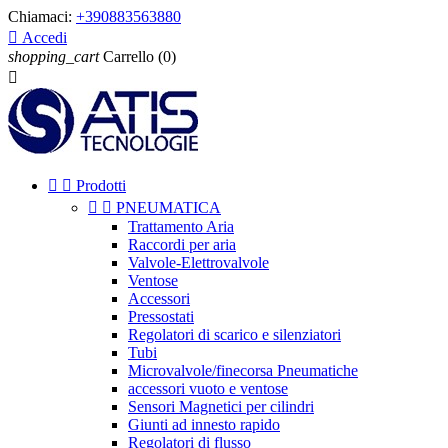
Chiamaci:
+390883563880

Accedi
shopping_cart
Carrello
(0)



Prodotti


PNEUMATICA
Trattamento Aria
Raccordi per aria
Valvole-Elettrovalvole
Ventose
Accessori
Pressostati
Regolatori di scarico e silenziatori
Tubi
Microvalvole/finecorsa Pneumatiche
accessori vuoto e ventose
Sensori Magnetici per cilindri
Giunti ad innesto rapido
Regolatori di flusso