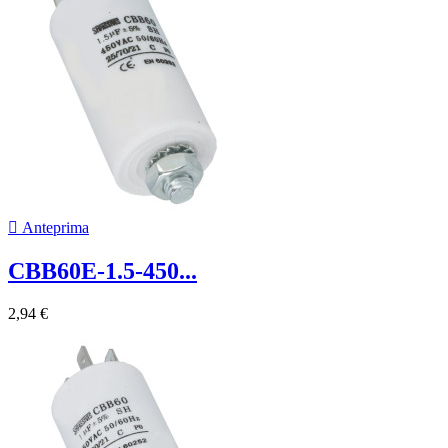

Anteprima
CBB60E-1.5-450...
2,94 €